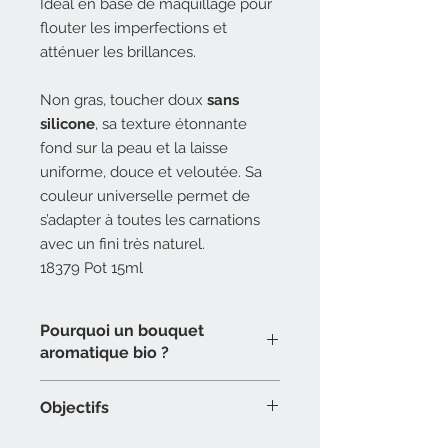
Idéal en base de maquillage pour
flouter les imperfections et
atténuer les brillances.
Non gras, toucher doux
sans
silicone
, sa texture étonnante
fond sur la peau et la laisse
uniforme, douce et veloutée. Sa
couleur universelle permet de
s’adapter à toutes les carnations
avec un fini très naturel.
18379 Pot 15ml
Pourquoi un bouquet
aromatique bio ?
Notre
bouquet aromatique
est
Objectifs
composé d'un complexe
d'hydrolats
de plantes BIO
associant de la
Purifier