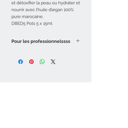
et détoxifier la peau ou hydrater et
nourrir avec l’huile d’argan 100%
pure marocaine.
DBED5 Pots 5 x 15ml
Pour les professionnelssss
Disponible en format cabine.
Nous contacter
esthetique@attitudebeaute.info
Inscrivez-vous
à
notre liste de diffusion