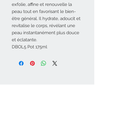
exfolie, affine et renouvelle la
peau tout en favorisant le bien-
être général. Il hydrate, adoucit et
revitalise le corps, révélant une
peau instantanément plus douce
et éclatante.
DBOL5 Pot 175ml
Nous contacter
esthetique@attitudebeaute.info
Inscrivez-vous
à
notre liste de diffusion