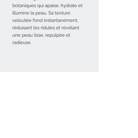
botaniques qui apaise, hydrate et
illumine la peau. Sa texture
veloutée fond instantanément,
réduisant les ridules et révélant
une peau lisse, repulpée et
radieuse.
Pour les professionnels
Ajoutez ce masque à vos soins du
visage personnalisés et après le
nanoneedling / microneedling pour
apaiser la peau, hydrater en
profondeur et régénérer la
Nous contacter
peau. Boostez les résultats en
esthetique@attitudebeaute.info
utilisant l'appareil Ilumen LED par
dessus.