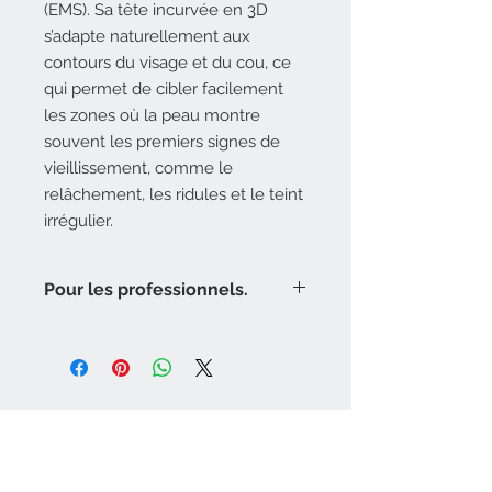
(EMS). Sa tête incurvée en 3D
s’adapte naturellement aux
contours du visage et du cou, ce
qui permet de cibler facilement
les zones où la peau montre
souvent les premiers signes de
vieillissement, comme le
relâchement, les ridules et le teint
irrégulier.
Pour les professionnels.
Le
dispositif de beauté MODELA
est
doté d’une tête incurvée 3D conçue
pour épouser parfaitement les
contours du visage et du cou, offrant
un effet liftant, raffermissant et une
Nous contacter
réduction visible des rides.
esthetique@attitudebeaute.info
Grâce à la luminothérapie ciblée